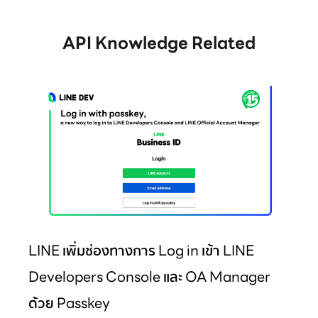
นั่นเองครับ ซึ่งบอกได้เลยว่ามี Features เจ๋งๆและมี
ประโยชน์หลายอย่างเพื่อให้ชีวิตของพนักงานดียิ่งขึ้นไปอีก
(ปรบมือให้กับทาง HR ด้วยครับ!
API Knowledge Related
#becauseweloveLINERs) ไปดูกันครับว่า Chatbot ตัว
นี้ทำอะไรได้บ้าง
LINE เพิ่มช่องทางการ Log in เข้า LINE
Developers Console และ OA Manager
ด้วย Passkey