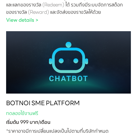
และแลกของรางวัล (Redeem) ได้ รวมถึงมีระบบจัดการสต็อก
ของรางวัล (Reward) และจัดส่งของรางวัลให้ด้วย
View details >
BOTNOI SME PLATFORM
ทดลองใช้งานฟรี
เริ่มต้น 999 บาท/เดือน
*ราคาอาจมีการเปลี่ยนแปลงเป็นไปตามที่บริษัทกำหนด