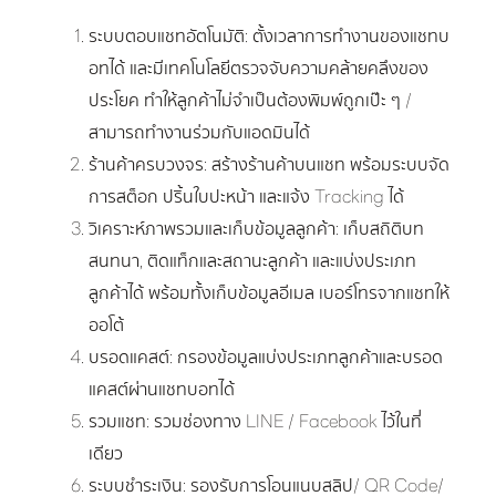
ระบบตอบแชทอัตโนมัติ: ตั้งเวลาการทำงานของแชทบ
อทได้ และมีเทคโนโลยีตรวจจับความคล้ายคลึงของ
ประโยค ทำให้ลูกค้าไม่จำเป็นต้องพิมพ์ถูกเป๊ะ ๆ /
สามารถทำงานร่วมกับแอดมินได้
ร้านค้าครบวงจร: สร้างร้านค้าบนแชท พร้อมระบบจัด
การสต็อก ปริ้นใบปะหน้า และแจ้ง Tracking ได้
วิเคราะห์ภาพรวมและเก็บข้อมูลลูกค้า: เก็บสถิติบท
สนทนา, ติดแท็กและสถานะลูกค้า และแบ่งประเภท
ลูกค้าได้ พร้อมทั้งเก็บข้อมูลอีเมล เบอร์โทรจากแชทให้
ออโต้
บรอดแคสต์: กรองข้อมูลแบ่งประเภทลูกค้าและบรอด
แคสต์ผ่านแชทบอทได้
รวมแชท: รวมช่องทาง LINE / Facebook ไว้ในที่
เดียว
ระบบชำระเงิน: รองรับการโอนแนบสลิป/ QR Code/